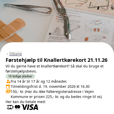
Tilbage
chevron_left
Førstehjælp til Knallertkørekort 21.11.26
Vil du gerne have et knallertkørekort? Så skal du bruge et
førstehjælpsbevis.
16 ledige pladser
person_shield
Klasse/Aldersbegrænsning
Fra 14 år til 17 år og 12 måneder.
event
Tilmeldingsfrist
Tilmeldingsfrist d. 19. november 2026 kl 16.30
payments
Pris
150,- kr. (Har du ikke folkeregisteradresse i Vejen
Kommune er prisen 225,- kr. og du bedes ringe til os)
Her kan du betale med: