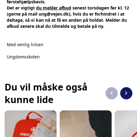
førstehjælpsbevis.
Det er vigtigt
du melder afbud
senest torsdagen før kl. 12
(gerne på mail ung@vejen.dk), hvis du er forhindret i at
deltage, så vi kan nå at få en anden på holdet. Melder du
afbud senere skal du tilmelde og betale på ny.
Med venlig hilsen
Ungdomsskolen
Du vil måske også
chevron_left
chevron_right
kunne lide