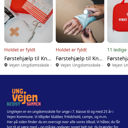
Holdet er fyldt
Holdet er fyldt
11 ledige
Førstehjælp til Knallertkørekort 22.8.26
Førstehjælp til Knallertkørekort 23.8.26
location_on
Vejen Ungdomsskole - Askovvej 7, 6600 Vejen
location_on
Vejen Ungdomsskole - Askovvej 7, 
location_on
Vejen U
UngVejen er en ungdomsskole for unge i 7. klasse til og med 25 år i
Vejen Kommune. Vi tilbyder klubber, fritidshold, camps, og m.m.
Her på siden finder du en oversigt over alle vores tilbud. Vi håber, du får
lyst til at være med – og måske opdager noget helt nyt, du brænder for.