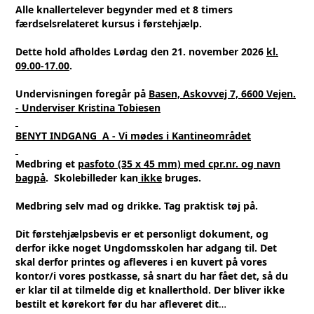
Alle knallertelever begynder med et 8 timers
færdselsrelateret kursus i førstehjælp.
Dette hold afholdes Lørdag den 21.
november 2026
kl.
09.00-17.00
.
Undervisningen foregår på
Basen, Askovvej 7, 6600 Vejen.
- Underviser Kristina Tobiesen
BENYT INDGANG A
- Vi mødes i Kantineområdet
Medbring et
pasfoto (35 x 45 mm)
med cpr.nr. og navn
bagpå
. Skolebilleder kan
ikke
bruges.
Medbring selv mad og drikke. Tag praktisk tøj på.
Dit førstehjælpsbevis er et personligt dokument, og
derfor ikke noget Ungdomsskolen har adgang til. Det
skal derfor printes og afleveres i en kuvert på vores
kontor/i vores postkasse, så snart du har fået det, så du
er klar til at tilmelde dig et knallerthold. Der bliver ikke
bestilt et kørekort før du har afleveret dit