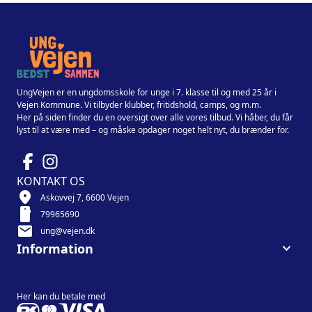
UngVejen er en ungdomsskole for unge i 7. klasse til og med 25 år i
Vejen Kommune. Vi tilbyder klubber, fritidshold, camps, og m.m.
Her på siden finder du en oversigt over alle vores tilbud. Vi håber, du får
lyst til at være med – og måske opdager noget helt nyt, du brænder for.
KONTAKT OS
location_on
Askovvej 7, 6600 Vejen
smartphone
79965690
mail
ung@vejen.dk
keyboard_arrow_down
Information
Her kan du betale med