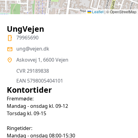
Leaflet
|
© OpenStreetMap
UngVejen
79965690
smartphone
ung@vejen.dk
mail
Askovvej 1, 6600 Vejen
location_on
CVR 29189838
EAN 5798005404101
Kontortider
Fremmøde:
Mandag - onsdag kl. 09-12
Torsdag kl. 09-15
Ringetider:
Mandag - onsdag 08:00-15:30