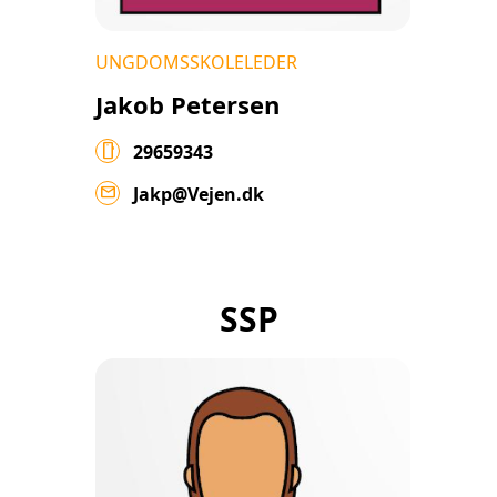
UNGDOMSSKOLELEDER
Jakob Petersen
smartphone
29659343
mail
Jakp@Vejen.dk
SSP