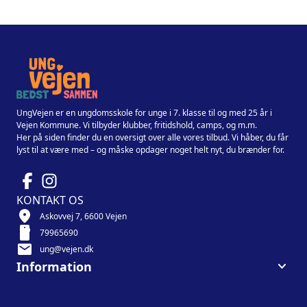
UngVejen er en ungdomsskole for unge i 7. klasse til og med 25 år i
Vejen Kommune. Vi tilbyder klubber, fritidshold, camps, og m.m.
Her på siden finder du en oversigt over alle vores tilbud. Vi håber, du får
lyst til at være med – og måske opdager noget helt nyt, du brænder for.
KONTAKT OS
location_on
Askovvej 7, 6600 Vejen
smartphone
79965690
mail
ung@vejen.dk
keyboard_arrow_down
Information