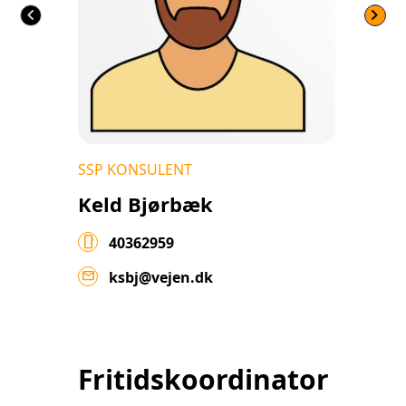
chevron_left
chevron_right
SSP KONSULENT
Keld Bjørbæk
smartphone
40362959
mail
ksbj@vejen.dk
Fritidskoordinator