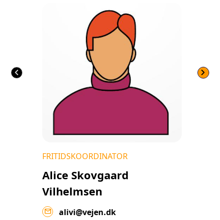
chevron_left
chevron_right
FRITIDSKOORDINATOR
Alice Skovgaard
Vilhelmsen
mail
alivi@vejen.dk