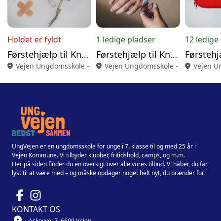
Holdet er fyldt
1 ledige pladser
12 ledige
Førstehjælp til Knallertkørekort 22.8.26
Førstehjælp til Knallertkørekort 23.8.26
location_on
Vejen Ungdomsskole - Askovvej 7, 6600 Vejen
location_on
Vejen Ungdomsskole - Askovvej 7, 
location_on
Vejen U
UngVejen er en ungdomsskole for unge i 7. klasse til og med 25 år i
Vejen Kommune. Vi tilbyder klubber, fritidshold, camps, og m.m.
Her på siden finder du en oversigt over alle vores tilbud. Vi håber, du får
lyst til at være med – og måske opdager noget helt nyt, du brænder for.
KONTAKT OS
location_on
Askovvej 7, 6600 Vejen