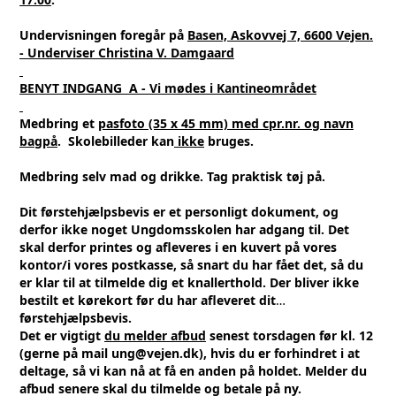
Undervisningen foregår på
Basen, Askovvej 7, 6600 Vejen.
- Underviser Christina V. Damgaard
BENYT INDGANG A
- Vi mødes i Kantineområdet
Medbring et
pasfoto (35 x 45 mm)
med cpr.nr. og navn
bagpå
. Skolebilleder kan
ikke
bruges.
Medbring selv mad og drikke. Tag praktisk tøj på.
Dit førstehjælpsbevis er et personligt dokument, og
derfor ikke noget Ungdomsskolen har adgang til. Det
skal derfor printes og afleveres i en kuvert på vores
kontor/i vores postkasse, så snart du har fået det, så du
er klar til at tilmelde dig et knallerthold. Der bliver ikke
bestilt et kørekort før du har afleveret dit
førstehjælpsbevis.
Det er vigtigt
du melder afbud
senest torsdagen før kl. 12
(gerne på mail ung@vejen.dk), hvis du er forhindret i at
deltage, så vi kan nå at få en anden på holdet. Melder du
afbud senere skal du tilmelde og betale på ny.