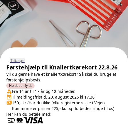
Tilbage
chevron_left
Førstehjælp til Knallertkørekort 22.8.26
Vil du gerne have et knallertkørekort? Så skal du bruge et
førstehjælpsbevis.
Holdet er fyldt
person_shield
Klasse/Aldersbegrænsning
Fra 14 år til 17 år og 12 måneder.
event
Tilmeldingsfrist
Tilmeldingsfrist d. 20. august 2026 kl 17.30
payments
Pris
150,- kr (Har du ikke folkeregisteradresse i Vejen
Kommune er prisen 225,- kr. og du bedes ringe til os)
Her kan du betale med: