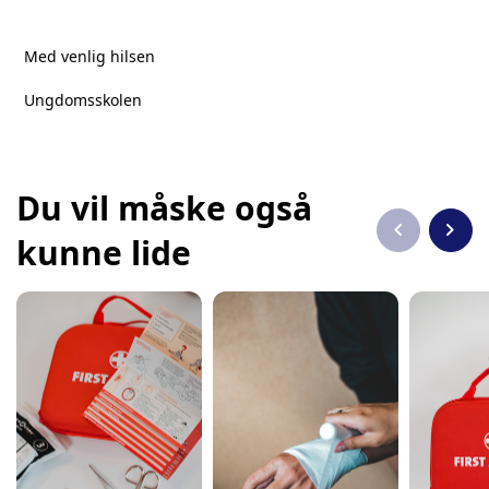
Med venlig hilsen
Ungdomsskolen
Du vil måske også
chevron_left
chevron_right
kunne lide