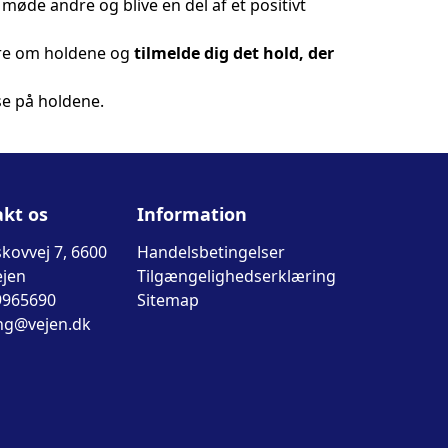
, møde andre og blive en del af et positivt
ere om holdene og
tilmelde dig det hold, der
se på holdene.
kt os
Information
kovvej 7, 6600
Handelsbetingelser
ejen
Tilgængelighedserklæring
9965690
Sitemap
ng@vejen.dk