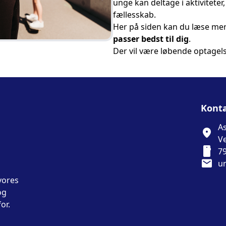
unge kan deltage i aktiviteter
fællesskab.
Her på siden kan du læse m
passer bedst til dig
.
Der vil være løbende optagel
Konta
As
location_on
V
smartphone
7
mail
u
vores
og
or.