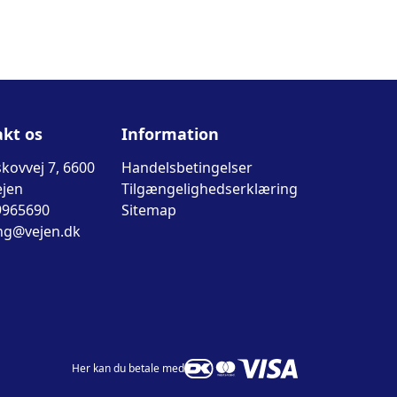
kt os
Information
kovvej 7, 6600
Handelsbetingelser
ejen
Tilgængelighedserklæring
9965690
Sitemap
ng@vejen.dk
Her kan du betale med