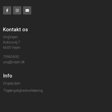
Kontakt os
UngVejen
Askovvej 7
6600 Vejen
79965690
ung@vejen.dk
Info
Ungepuljen
Tilgængelighedserklæring