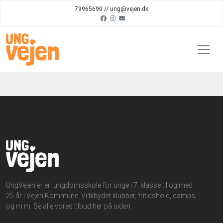
79965690 // ung@vejen.dk
UngVejen er en ungdomsskole for unge i 7. klasse til og med
25 år i Vejen Kommune. Vi tilbyder klubber, fritidshold, camps,
og m.m. Se alle vores tilbud her på siden.